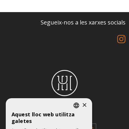
Segueix-nos a les xarxes socials
×
Aquest lloc web utilitza
© 2026 -
HOTEL URPÍ
CATALAN
galetes
ENGLISH
La seva reserva
Contacte