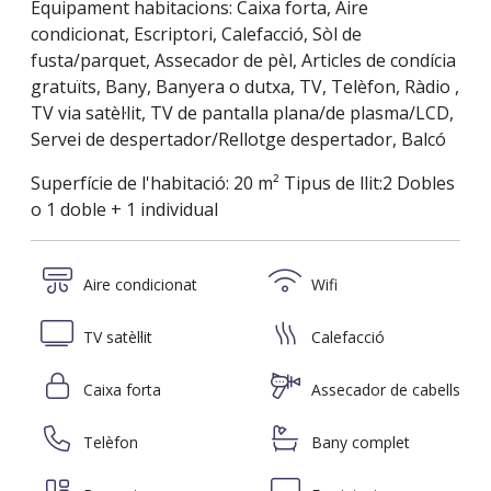
Equipament habitacions: Caixa forta, Aire
condicionat, Escriptori, Calefacció, Sòl de
fusta/parquet, Assecador de pèl, Articles de condícia
gratuïts, Bany, Banyera o dutxa, TV, Telèfon, Ràdio ,
TV via satèl·lit, TV de pantalla plana/de plasma/LCD,
Servei de despertador/Rellotge despertador, Balcó
Superfície de l'habitació: 20 m² Tipus de llit:2 Dobles
o 1 doble + 1 individual
Aire condicionat
Wifi
TV satèl·lit
Calefacció
Caixa forta
Assecador de cabells
Telèfon
Bany complet