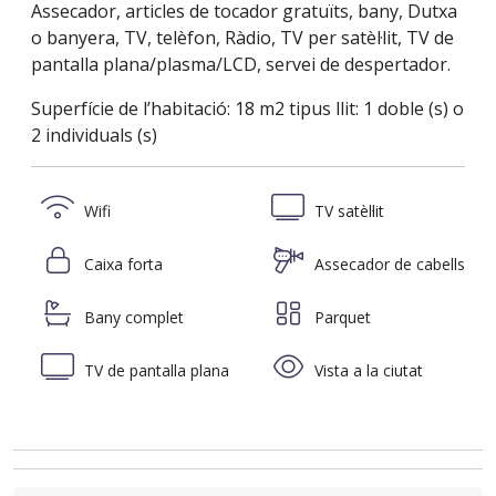
Assecador, articles de tocador gratuïts, bany, Dutxa
o banyera, TV, telèfon, Ràdio, TV per satèl·lit, TV de
pantalla plana/plasma/LCD, servei de despertador.
Superfície de l’habitació: 18 m2 tipus llit: 1 doble (s) o
2 individuals (s)
Wifi
TV satèl·lit
Caixa forta
Assecador de cabells
Bany complet
Parquet
TV de pantalla plana
Vista a la ciutat