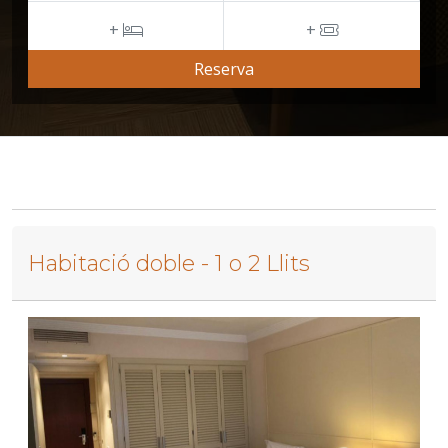
+
+
Reserva
Habitació doble - 1 o 2 Llits