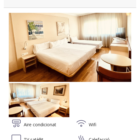
Aire condicionat
Wifi
TV satèl·lit
Calefacció