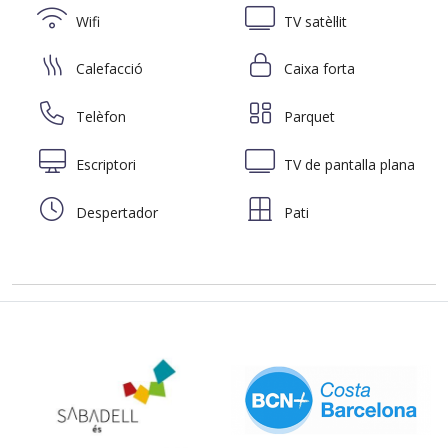
Wifi
TV satèl·lit
Calefacció
Caixa forta
Telèfon
Parquet
Escriptori
TV de pantalla plana
Despertador
Pati