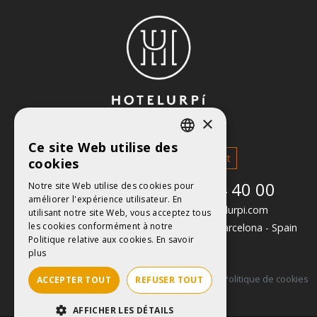
×
© 2026 -
HOTEL URPÍ
Ce site Web utilise des
CATALAN
Votre réservation
Contact
cookies
ENGLISH
Téléphone:(+34) 937 24 40 00
Notre site Web utilise des cookies pour
améliorer l'expérience utilisateur. En
FRENCH
Adresse électronique:
hotelurpi@hotelurpi.com
utilisant notre site Web, vous acceptez tous
SPANISH
les cookies conformément à notre
Carrer de Sant Maties, 5
08208
Sabadell
-
Barcelona
-
Spain
Politique relative aux cookies.
En savoir
plus
Mention légale
Politique de confidentialité
Politique de cookies
ACCEPTER TOUT
REFUSER TOUT
AFFICHER LES DÉTAILS